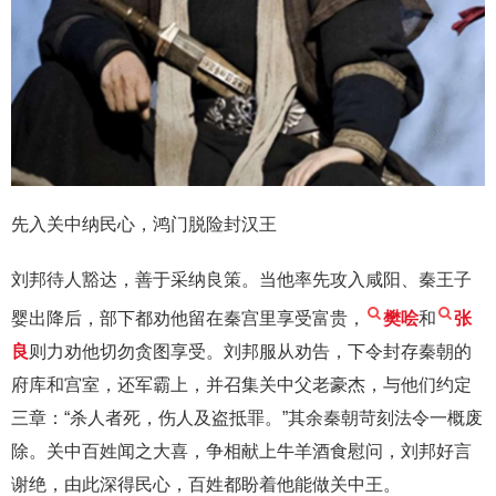
先入关中纳民心，鸿门脱险封汉王
刘邦待人豁达，善于采纳良策。当他率先攻入咸阳、秦王子
婴出降后，部下都劝他留在秦宫里享受富贵，
樊哙
和
张
良
则力劝他切勿贪图享受。刘邦服从劝告，下令封存秦朝的
府库和宫室，还军霸上，并召集关中父老豪杰，与他们约定
三章：“杀人者死，伤人及盗抵罪。”其余秦朝苛刻法令一概废
除。关中百姓闻之大喜，争相献上牛羊酒食慰问，刘邦好言
谢绝，由此深得民心，百姓都盼着他能做关中王。