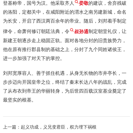
登基称帝，国号为汉。他采取齐人
娄敬
的建议，舍弃残破
的洛阳，定都关中，在咸阳附近的渭水之南另建新城，命名
为长安，开启了西汉两百余年的帝业。随后，刘邦着手制定
律令，命萧何修订朝廷法典，令
叔孙通
制定朝堂礼仪，让
新建王朝逐步走上稳固正轨。面对各地分封的旧贵族势力，
他在原有推行郡县制的基础之上，分封了九个同姓诸侯王，
进一步加强了对天下的掌控。
刘邦宽厚容人、善于抓住机遇，从身无长物的市井亭长，一
步步迈向开国皇帝之位，终结了秦末长达八年的战乱，完成
了从布衣到帝王的华丽转身，为后世四百载汉室基业奠定了
最坚实的根基。
上一篇：
起义功成，义兄变君臣，权力埋下祸根