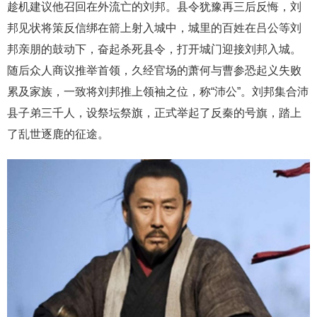
趁机建议他召回在外流亡的刘邦。县令犹豫再三后反悔，刘
邦见状将策反信绑在箭上射入城中，城里的百姓在吕公等刘
邦亲朋的鼓动下，奋起杀死县令，打开城门迎接刘邦入城。
随后众人商议推举首领，久经官场的萧何与曹参恐起义失败
累及家族，一致将刘邦推上领袖之位，称“沛公”。刘邦集合沛
县子弟三千人，设祭坛祭旗，正式举起了反秦的号旗，踏上
了乱世逐鹿的征途。