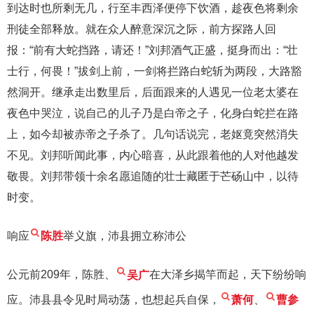
到达时也所剩无几，行至丰西泽便停下饮酒，趁夜色将剩余
刑徒全部释放。就在众人醉意深沉之际，前方探路人回
报：“前有大蛇挡路，请还！”刘邦酒气正盛，挺身而出：“壮
士行，何畏！”拔剑上前，一剑将拦路白蛇斩为两段，大路豁
然洞开。继承走出数里后，后面跟来的人遇见一位老太婆在
夜色中哭泣，说自己的儿子乃是白帝之子，化身白蛇拦在路
上，如今却被赤帝之子杀了。几句话说完，老妪竟突然消失
不见。刘邦听闻此事，内心暗喜，从此跟着他的人对他越发
敬畏。刘邦带领十余名愿追随的壮士藏匿于芒砀山中，以待
时变。
响应
陈胜
举义旗，沛县拥立称沛公
公元前209年，陈胜、
吴广
在大泽乡揭竿而起，天下纷纷响
应。沛县县令见时局动荡，也想起兵自保，
萧何
、
曹参