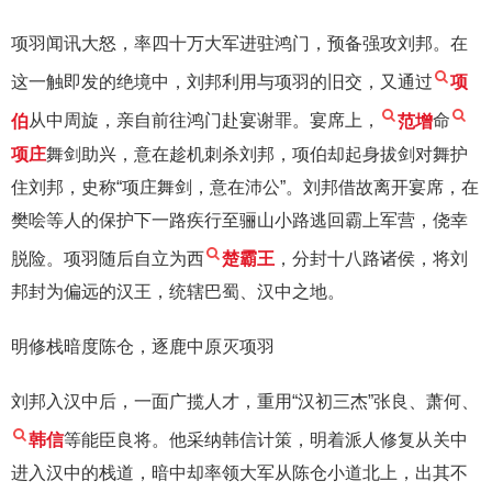
项羽闻讯大怒，率四十万大军进驻鸿门，预备强攻刘邦。在
这一触即发的绝境中，刘邦利用与项羽的旧交，又通过
项
伯
从中周旋，亲自前往鸿门赴宴谢罪。宴席上，
范增
命
项庄
舞剑助兴，意在趁机刺杀刘邦，项伯却起身拔剑对舞护
住刘邦，史称“项庄舞剑，意在沛公”。刘邦借故离开宴席，在
樊哙等人的保护下一路疾行至骊山小路逃回霸上军营，侥幸
脱险。项羽随后自立为西
楚霸王
，分封十八路诸侯，将刘
邦封为偏远的汉王，统辖巴蜀、汉中之地。
明修栈暗度陈仓，逐鹿中原灭项羽
刘邦入汉中后，一面广揽人才，重用“汉初三杰”张良、萧何、
韩信
等能臣良将。他采纳韩信计策，明着派人修复从关中
进入汉中的栈道，暗中却率领大军从陈仓小道北上，出其不