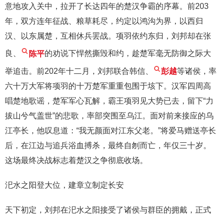
意地攻入关中，拉开了长达四年的楚汉争霸的序幕。前203
年，双方连年征战、粮草耗尽，约定以鸿沟为界，以西归
汉、以东属楚，互相休兵罢战。项羽依约东归，刘邦却在张
良、
陈平
的劝说下悍然撕毁和约，趁楚军毫无防御之际大
举追击。前202年十二月，刘邦联合韩信、
彭越
等诸侯，率
六十万大军将项羽的十万楚军重重包围于垓下。汉军四周高
唱楚地歌谣，楚军军心瓦解，霸王项羽见大势已去，留下“力
拔山兮气盖世”的悲歌，率部突围至乌江。面对前来接应的乌
江亭长，他叹息道：“我无颜面对江东父老。”将爱马赠送亭长
后，在江边与追兵浴血搏杀，最终自刎而亡，年仅三十岁。
这场最终决战标志着楚汉之争彻底收场。
汜水之阳登大位，建章立制定长安
天下初定，刘邦在汜水之阳接受了诸侯与群臣的拥戴，正式