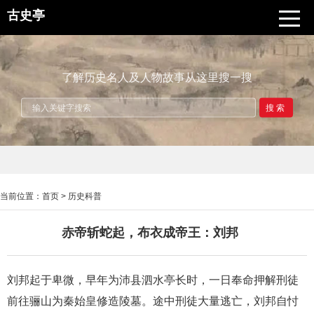
古史亭
了解历史名人及人物故事从这里搜一搜
搜索
当前位置：
首页
>
历史科普
赤帝斩蛇起，布衣成帝王：刘邦
刘邦起于卑微，早年为沛县泗水亭长时，一日奉命押解刑徒
前往骊山为秦始皇修造陵墓。途中刑徒大量逃亡，刘邦自忖