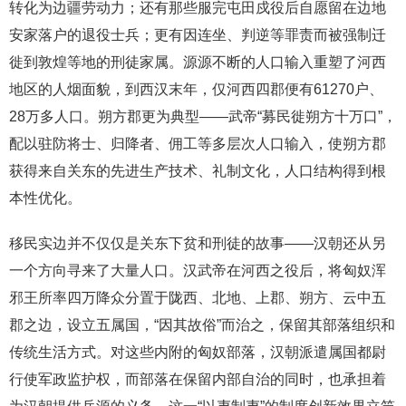
转化为边疆劳动力；还有那些服完屯田戍役后自愿留在边地
安家落户的退役士兵；更有因连坐、判逆等罪责而被强制迁
徙到敦煌等地的刑徒家属。源源不断的人口输入重塑了河西
地区的人烟面貌，到西汉末年，仅河西四郡便有61270户、
28万多人口。朔方郡更为典型——武帝“募民徙朔方十万口”，
配以驻防将士、归降者、佣工等多层次人口输入，使朔方郡
获得来自关东的先进生产技术、礼制文化，人口结构得到根
本性优化。
移民实边并不仅仅是关东下贫和刑徒的故事——汉朝还从另
一个方向寻来了大量人口。汉武帝在河西之役后，将匈奴浑
邪王所率四万降众分置于陇西、北地、上郡、朔方、云中五
郡之边，设立五属国，“因其故俗”而治之，保留其部落组织和
传统生活方式。对这些内附的匈奴部落，汉朝派遣属国都尉
行使军政监护权，而部落在保留内部自治的同时，也承担着