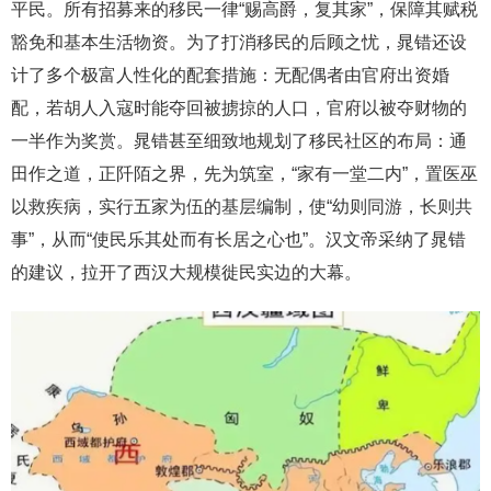
平民。所有招募来的移民一律“赐高爵，复其家”，保障其赋税
豁免和基本生活物资。为了打消移民的后顾之忧，晁错还设
计了多个极富人性化的配套措施：无配偶者由官府出资婚
配，若胡人入寇时能夺回被掳掠的人口，官府以被夺财物的
一半作为奖赏。晁错甚至细致地规划了移民社区的布局：通
田作之道，正阡陌之界，先为筑室，“家有一堂二内”，置医巫
以救疾病，实行五家为伍的基层编制，使“幼则同游，长则共
事”，从而“使民乐其处而有长居之心也”。汉文帝采纳了晁错
的建议，拉开了西汉大规模徙民实边的大幕。