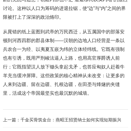
讨论。这种以人口为筹码的进退拉锯，使“边”与“内”之间的界
限被打上了深深的政治烙印。
从晁错的纸上蓝图到武帝的万民西迁，从五属国中的部落安
顿到河西四郡的郡县体制——汉朝的边地人口经营是一条以
兵农合一为经、以夷夏互嵌为纬的立体经纬线。它既有强制
也有引诱，既用严刑峻法逼人上路，也用高官厚爵诱人前
行；它既指望汉人放下锄头拿起戈矛，也答应匈奴人赶着牛
羊充当缓冲屏障。这些政策的核心精神从未改变：让更多的
人来到边疆、留在边疆、扎根边疆，在田垄与烽燧的夹缝
里，活成这个帝国最坚实也最沉默的城墙。
上一篇：
千金买骨筑金台：燕昭王招贤纳士如何实现短期振兴