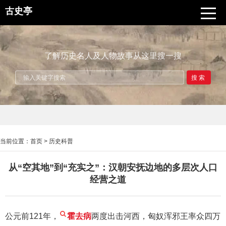
古史亭
了解历史名人及人物故事从这里搜一搜
搜索
当前位置：
首页
>
历史科普
从“空其地”到“充实之”：汉朝安抚边地的多层次人口
经营之道
公元前121年，
霍去病
两度出击河西，匈奴浑邪王率众四万