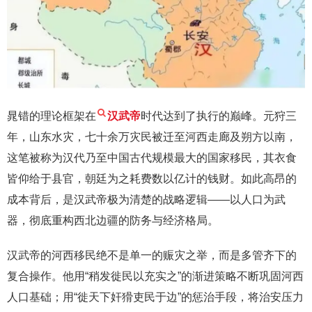
晁错的理论框架在
汉武帝
时代达到了执行的巅峰。元狩三
年，山东水灾，七十余万灾民被迁至河西走廊及朔方以南，
这笔被称为汉代乃至中国古代规模最大的国家移民，其衣食
皆仰给于县官，朝廷为之耗费数以亿计的钱财。如此高昂的
成本背后，是汉武帝极为清楚的战略逻辑——以人口为武
器，彻底重构西北边疆的防务与经济格局。
汉武帝的河西移民绝不是单一的赈灾之举，而是多管齐下的
复合操作。他用“稍发徙民以充实之”的渐进策略不断巩固河西
人口基础；用“徙天下奸猾吏民于边”的惩治手段，将治安压力