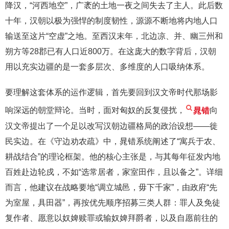
降汉，“河西地空”，广袤的土地一夜之间失去了主人。此后数
十年，汉朝以极为强悍的制度韧性，源源不断地将内地人口
输送至这片“空虚”之地。至西汉末年，北边凉、并、幽三州和
朔方等28郡已有人口近800万。在这庞大的数字背后，汉朝
用以充实边疆的是一套多层次、多维度的人口吸纳体系。
要理解这套体系的运作逻辑，首先要回到汉文帝时代那场影
响深远的朝堂辩论。当时，面对匈奴的反复侵扰，
晁错
向
汉文帝提出了一个足以改写汉朝边疆格局的政治设想——徙
民实边。在《守边劝农疏》中，晁错系统阐述了“寓兵于农、
耕战结合”的理论框架。他的核心主张是，与其每年征发内地
百姓赴边轮戍，不如“选常居者，家室田作，且以备之”。详细
而言，他建议在战略要地“调立城邑，毋下千家”，由政府“先
为室屋，具田器”，再按优先顺序招募三类人群：罪人及免徒
复作者、愿意以奴婢赎罪或输奴婢拜爵者，以及自愿前往的