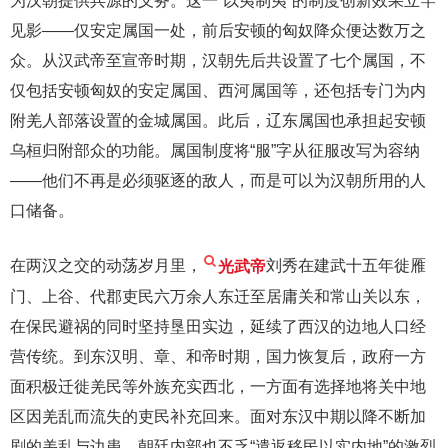
为汉朝提供兵源的义务。这一“以夷制夷”的制度创新效果立竿
见影——仅安定属国一处，前后安顿的匈奴降众便达数万之
众。从汉武帝至宣帝时期，汉朝先后共设置了七个属国，不
仅包括安顿匈奴的安定属国、西河属国等，还包括专门为内
附羌人部落设置的金城属国。此后，辽东属国也承担起安顿
乌桓归附部众的功能。属国制度将“服”字从征服改写为容纳
——他们不再是必须驱逐的敌人，而是可以为汉朝所用的人
口储备。
在两汉之交的动荡岁月里，
光武帝
刘秀在建武十五年徙雁
门、上谷、代郡吏民六万余人东迁至居庸关和常山关以东，
在保民避祸的同时坚持垦田实边，延续了西汉的边地人口经
营传统。到东汉明、章、和帝时期，国力恢复后，政府一方
面积极迁徙羌民等外族充实西北，一方面有选择地将关中地
区因羌乱而流失的吏民补充回来。面对东汉中期以降不断加
剧的羌乱与边患，朝廷内部也不乏“遣返移民以实内地”的激烈