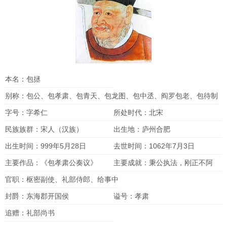
本名：包拯
别称：包公、包孝肃、包青天、包龙图、包中丞、阎罗包老、包待制
字号：字希仁
所处时代：北宋
民族族群：宋人（汉族）
出生地：庐州合肥
出生时间：999年5月28日
去世时间：1062年7月3日
主要作品：《包孝肃公奏议》
主要成就：秉公执法，刚正不阿
官职：枢密副使、礼部侍郎、给事中
封爵：东海郡开国侯
谥号：孝肃
追赠：礼部尚书