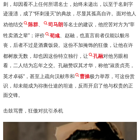
刺，却因看不上任何所谓名士，始终未递出，以至于名刺字
迹漫漶，成了“怀刺漫灭”的典故，尽显其孤高自许。面对他人
劝他结交
陈群
、
司马朗
等名士的建议，他挖苦对方为“宰
牲卖酒之辈”；评价
荀彧
、赵融，也直言前者仅能以貌吊
丧，后者不过是酒囊饭袋。这份不加掩饰的狂傲，让他在许
都树敌无数，却也因这份特立独行，让
孔融
对他另眼相
看，二人结为忘年之交。孔融赞叹其才华，称他“淑质贞亮，
英才卓砾”，甚至上疏向汉献帝和
曹操
极力举荐，可这份赏
识，却未能成为祢衡仕途的坦途，反而开启了他与权贵的正
面交锋。
击鼓骂曹，狂傲对抗引杀机