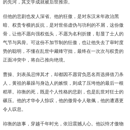
的先河，其文学成就被后世推崇。
但他的悲剧也发人深省。他的狂傲，是对东汉末年政治黑
暗、权贵专横的反抗，是对世俗虚伪与功利的不屑，这份傲
骨，让他不愿向强权低头，不愿为名利折腰，彰显了士人的
气节与风骨。可这份不加节制的狂傲，也让他失去了审时度
势的聪明，不懂在乱世中藏锋守拙，最终在一次次与权贵的
正面冲突中，将自己推向绝境。
曹操、刘表虽忌惮其才，却都因不愿背负恶名而选择借刀杀
人，黄祖的暴躁与身边人的嫉恨，则成了压垮他的最后一根
稻草。祢衡的死，既是个人性格的悲剧，也是乱世对狂士的
碾压。他的才华令人惊叹，他的傲骨令人敬佩，他的遭遇更
令人叹息。
祢衡的故事，穿越千年时光，依旧震撼人心。他以恃才傲物