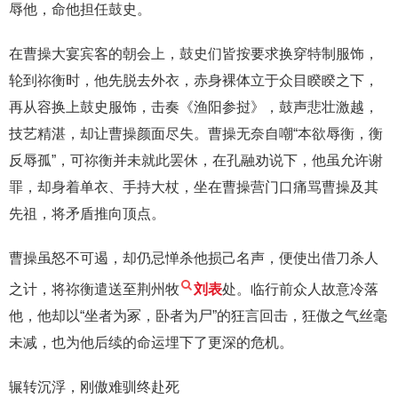
辱他，命他担任鼓史。
在曹操大宴宾客的朝会上，鼓史们皆按要求换穿特制服饰，
轮到祢衡时，他先脱去外衣，赤身裸体立于众目睽睽之下，
再从容换上鼓史服饰，击奏《渔阳参挝》，鼓声悲壮激越，
技艺精湛，却让曹操颜面尽失。曹操无奈自嘲“本欲辱衡，衡
反辱孤”，可祢衡并未就此罢休，在孔融劝说下，他虽允许谢
罪，却身着单衣、手持大杖，坐在曹操营门口痛骂曹操及其
先祖，将矛盾推向顶点。
曹操虽怒不可遏，却仍忌惮杀他损己名声，便使出借刀杀人
之计，将祢衡遣送至荆州牧
刘表
处。临行前众人故意冷落
他，他却以“坐者为冢，卧者为尸”的狂言回击，狂傲之气丝毫
未减，也为他后续的命运埋下了更深的危机。
辗转沉浮，刚傲难驯终赴死