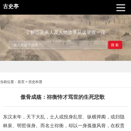
古史亭
了解历史名人及人物故事从这里搜一搜
搜索
当前位置：
首页
>
历史科普
傲骨成殇：祢衡恃才骂世的生死悲歌
东汉末年，天下大乱，士人或投身乱世、纵横捭阖，或归隐
林泉、明哲保身。而名士祢衡，却以一身孤傲风骨，在权贵