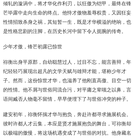
倾轧的漩涡中，将才华化作利刃，以狂傲为铠甲，最终在锋
芒毕露中走向生命的终点。他恃才傲物羞辱权贵，又因狂妄
性情招致杀身之祸，其短暂一生，既是才华横溢的绝响，也
是性格悲剧的注脚，在历史长河中留下令人扼腕的传奇。
少年才傲，锋芒初露已惊世
祢衡出身平原郡，自幼聪慧过人，过目不忘，能言善辩，年
纪轻轻巧展现出超凡的文学天赋与雄辩才能，堪称少年才
子。然而，这份惊世才华，也滋养了他刚直高傲、目空一切
的性情。他不屑与世俗同流合污，对平庸之辈嗤之以鼻，言
语间臧否人物毫不留情，早早便埋下了与世俗冲突的种子。
建安初年，祢衡怀揣才华与抱负，奔赴许都寻求施展机会。
彼时许都人才云集，本应是贤才施展抱负的舞台，可祢衡却
以极端的傲慢，将这场机遇变成了与世俗的对抗。他身藏名