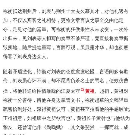
祢衡抵达荆州后，刘表与荆州士大夫久慕其才，对他礼遇有
加，不仅以宾客之礼相待，更将文章言议之事全交由他定
夺，足见对他的器重。可祢衡的狂傲秉性从未改变，一次外
出归来，见刘表等人拟写的奏章不够严谨，竟直接将奏章撕
毁掷地，随后提笔重写，言辞可观，虽展露才华，却也彻底
得罪了刘表身边众人。
随着矛盾激化，祢衡对刘表的态度愈发轻慢，言语间多有欺
侮，刘表虽心怀不满，却不愿背负杀名士的骂名，便效仿曹
操，将他转送给性情暴躁的江夏太守
黄祖
。起初，黄祖对
祢衡十分善待，留他在身边掌管文书，祢衡起草的文稿轻重
疏密恰到好处，深得黄祖认可，黄祖甚至拉着他的手感触“此
正得祖意，如祖腹中之所欲言也”，黄祖长子黄射也与他结为
挚友，还曾请他作《鹦鹉赋》，其文采斐然，一挥而就，成