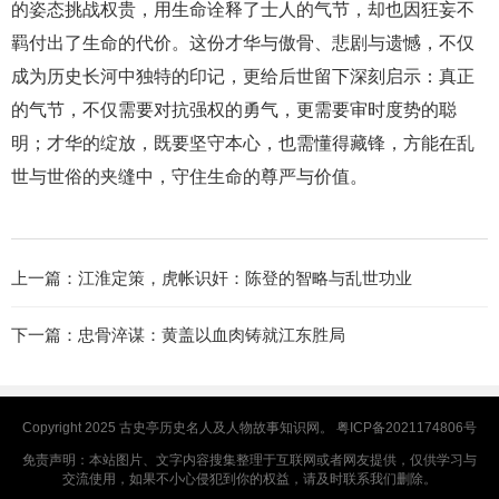
的姿态挑战权贵，用生命诠释了士人的气节，却也因狂妄不
羁付出了生命的代价。这份才华与傲骨、悲剧与遗憾，不仅
成为历史长河中独特的印记，更给后世留下深刻启示：真正
的气节，不仅需要对抗强权的勇气，更需要审时度势的聪
明；才华的绽放，既要坚守本心，也需懂得藏锋，方能在乱
世与世俗的夹缝中，守住生命的尊严与价值。
上一篇：
江淮定策，虎帐识奸：陈登的智略与乱世功业
下一篇：
忠骨淬谋：黄盖以血肉铸就江东胜局
Copyright 2025
古史亭
历史名人及人物故事知识网。
粤ICP备2021174806号
免责声明：本站图片、文字内容搜集整理于互联网或者网友提供，仅供学习与
交流使用，如果不小心侵犯到你的权益，请及时联系我们删除。