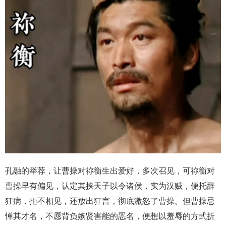
孔融的举荐，让曹操对祢衡生出爱好，多次召见，可祢衡对
曹操早有偏见，认定其挟天子以令诸侯，实为汉贼，便托辞
狂病，拒不相见，还放出狂言，彻底激怒了曹操。但曹操忌
惮其才名，不愿背负嫉贤害能的恶名，便想以羞辱的方式折