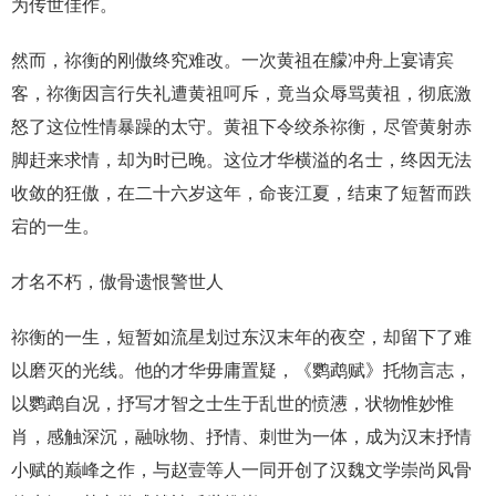
为传世佳作。
然而，祢衡的刚傲终究难改。一次黄祖在艨冲舟上宴请宾
客，祢衡因言行失礼遭黄祖呵斥，竟当众辱骂黄祖，彻底激
怒了这位性情暴躁的太守。黄祖下令绞杀祢衡，尽管黄射赤
脚赶来求情，却为时已晚。这位才华横溢的名士，终因无法
收敛的狂傲，在二十六岁这年，命丧江夏，结束了短暂而跌
宕的一生。
才名不朽，傲骨遗恨警世人
祢衡的一生，短暂如流星划过东汉末年的夜空，却留下了难
以磨灭的光线。他的才华毋庸置疑，《鹦鹉赋》托物言志，
以鹦鹉自况，抒写才智之士生于乱世的愤懑，状物惟妙惟
肖，感触深沉，融咏物、抒情、刺世为一体，成为汉末抒情
小赋的巅峰之作，与赵壹等人一同开创了汉魏文学崇尚风骨